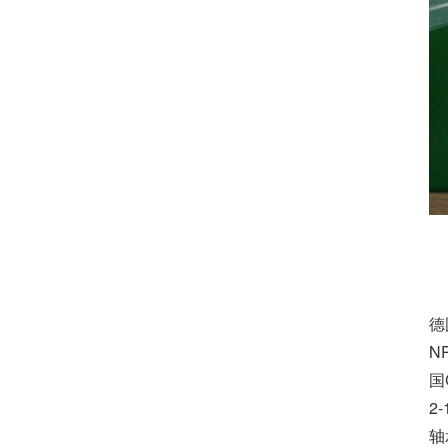
德
N
国
2
轴