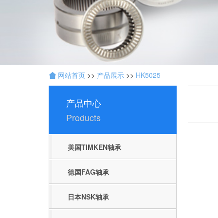
开
发
：
聊
城
网
络
网站首页
>>
产品展示
>>
HK5025
公
司
产品中心
Products
美国TIMKEN轴承
德国FAG轴承
日本NSK轴承