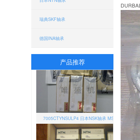
D
瑞典SKF轴承
RCJT50-XL-N-FA125 德国FAG轴承 原装KAYDON
德国INA轴承
产品推荐
7005CTYNSULP4 日本NSK轴承 MSF-28C