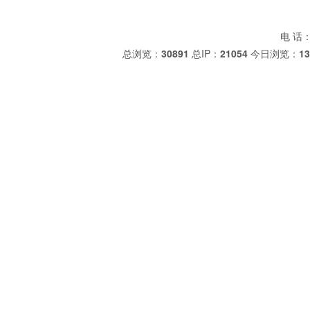
发
：
整
电 话：+
合
总浏览：
30891
总IP：
21054
今日浏览：
13
营
销
推
广
7005CTYNSULP4 日本NSK轴承 MSF-28C