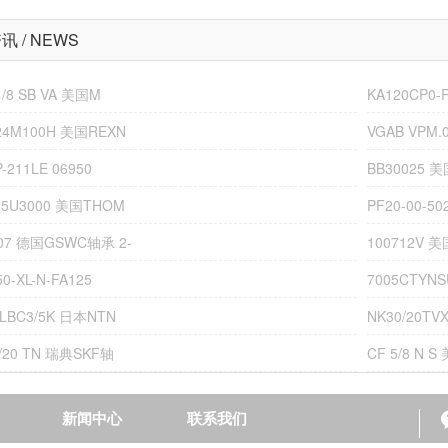
 / NEWS
1/8 SB VA 美国M
KA120CP0
24M100H 美国REXN
VGAB VPM.0
P-211LE 06950
BB30025 
35U3000 美国THOM
PF20-00-5
07 德国GSWC轴承 2-
100712V 
0-XL-N-FA125
7005CTYN
LLBC3/5K 日本NTN
NK30/20TV
0/20 TN 瑞典SKF轴
CF 5/8 N 
新闻中心
联系我们