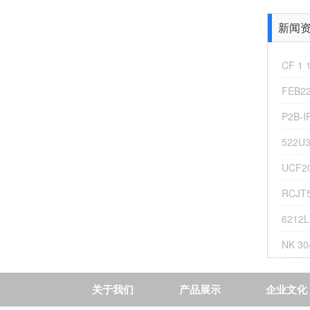
新闻资讯
CF 1 
FEB2
100712V 美国TIMKEN轴承 NP-38
P2B-I
522U
UCF2
RCJT5
6212
NK 3
技
术
RCJT50-XL-N-FA125 德国FAG轴承 原装KAYDON
关于我们
产品展示
企业文化
开