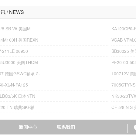
 / NEWS
1/8 SB VA 美国M
KA120CP0
24M100H 美国REXN
VGAB VPM.0
P-211LE 06950
BB30025 
35U3000 美国THOM
PF20-00-5
07 德国GSWC轴承 2-
100712V 
0-XL-N-FA125
7005CTYN
LLBC3/5K 日本NTN
NK30/20TV
0/20 TN 瑞典SKF轴
CF 5/8 N 
新闻中心
联系我们