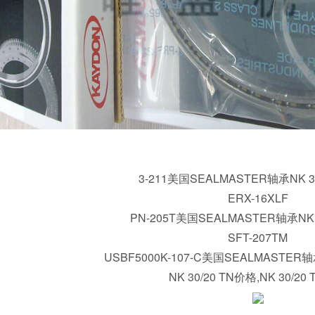
3-211美国SEALMASTER轴承NK 3
ERX-16XLF
PN-205T美国SEALMASTER轴承NK 
SFT-207TM
USBF5000K-107-C美国SEALMASTER轴
NK 30/20 TN价格,NK 30/20