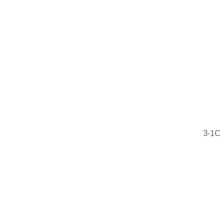
NK30/20TVXL 德国INA轴承 SC-23T HT
3-
NK 30/20 TN 瑞典SKF轴承 CRTBC-PN20R