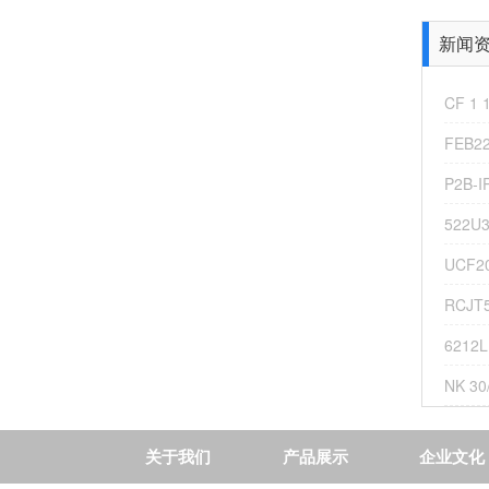
新闻资讯
CF 1 
FEB2
P2B-I
100557 美国TIMKEN轴承 2-115TC
522U
UCF2
RCJT5
6212
NK 3
技
术
开
关于我们
产品展示
企业文化
发